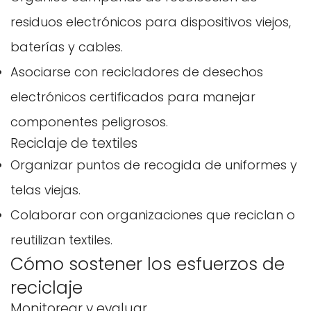
residuos electrónicos para dispositivos viejos,
Confirma tu edad
baterías y cables.
¿Tienes 18 años o más?
Asociarse con recicladores de desechos
electrónicos certificados para manejar
No, no lo soy.
Sí, lo soy
componentes peligrosos.
Reciclaje de textiles
Organizar puntos de recogida de uniformes y
telas viejas.
Colaborar con organizaciones que reciclan o
reutilizan textiles.
Cómo sostener los esfuerzos de
reciclaje
Monitorear y evaluar