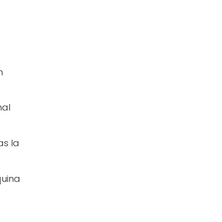
n
mal
as la
quina