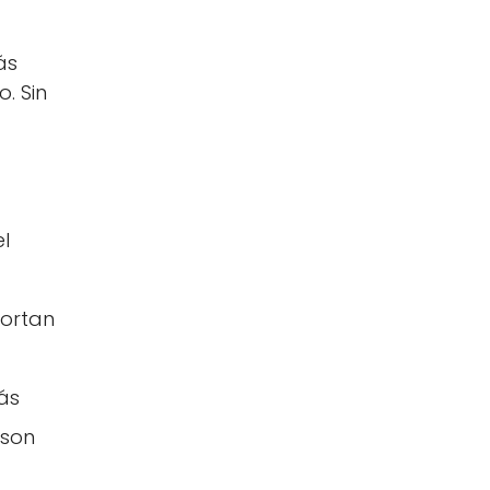
ás
. Sin
l
cortan
ás
 son