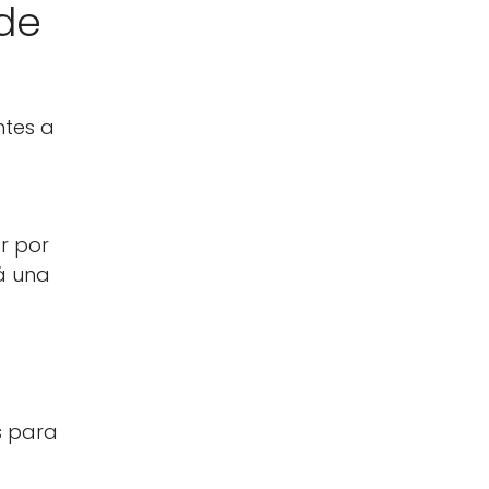
 de
ntes a
r por
rá una
s para