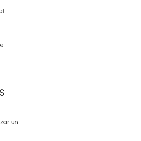
al
ue
s
izar un