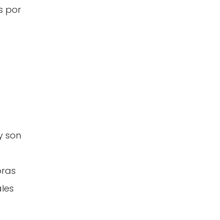
s por
y son
oras
les