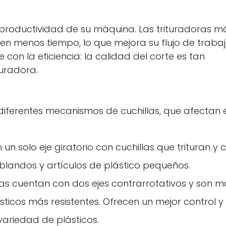
No, no lo soy.
Sí, lo soy
la productividad de su máquina. Las trituradoras m
n menos tiempo, lo que mejora su flujo de trabajo
con la eficiencia: la calidad del corte es tan
turadora.
 diferentes mecanismos de cuchillas, que afectan e
un solo eje giratorio con cuchillas que trituran y 
 blandos y artículos de plástico pequeños.
nas cuentan con dos ejes contrarrotativos y son m
ticos más resistentes. Ofrecen un mejor control y
riedad de plásticos.