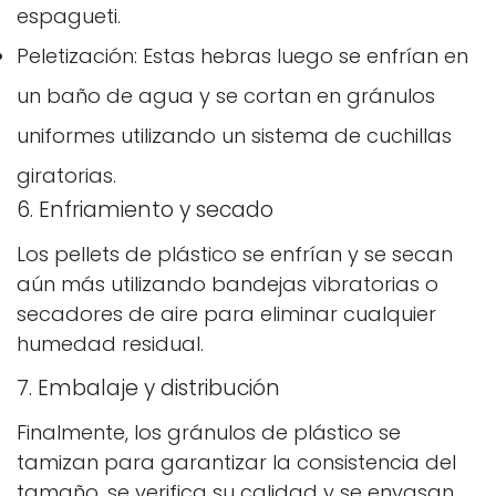
espagueti.
Peletización: Estas hebras luego se enfrían en
un baño de agua y se cortan en gránulos
uniformes utilizando un sistema de cuchillas
giratorias.
6. Enfriamiento y secado
Confirma tu edad
Los pellets de plástico se enfrían y se secan
¿Tienes 18 años o más?
aún más utilizando bandejas vibratorias o
secadores de aire para eliminar cualquier
No, no lo soy.
Sí, lo soy
humedad residual.
7. Embalaje y distribución
Finalmente, los gránulos de plástico se
tamizan para garantizar la consistencia del
tamaño, se verifica su calidad y se envasan