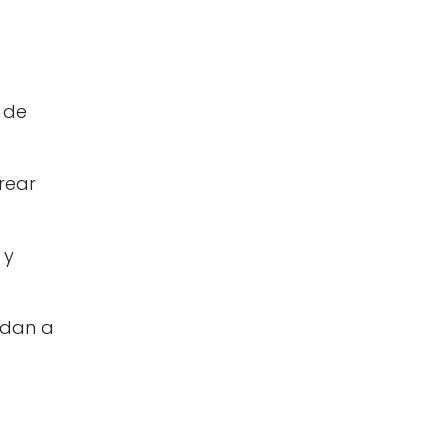
n de
rear
 y
udan a