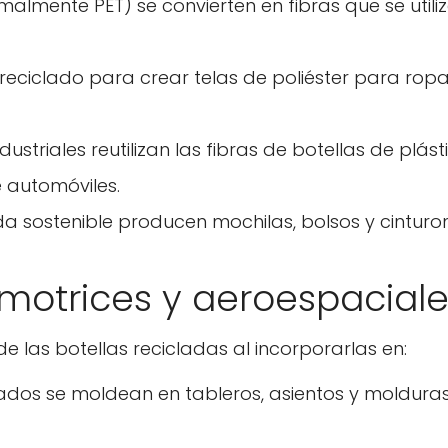
malmente PET) se convierten en fibras que se utili
 reciclado para crear telas de poliéster para rop
ustriales reutilizan las fibras de botellas de plást
 automóviles.
a sostenible producen mochilas, bolsos y cinturo
omotrices y aeroespacial
de las botellas recicladas al incorporarlas en:
clados se moldean en tableros, asientos y moldura