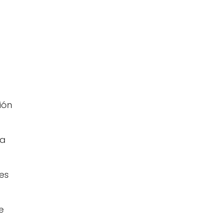
ión
ra
ses
e