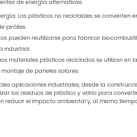
entes de energía alternativas:
No, no lo soy.
Sí, lo soy
rgía: Los plásticos no reciclables se convierten e
pirólisis.
icos pueden reutilizarse para fabricar biocombusti
 industrial.
 materiales plásticos reciclados se utilizan en l
 montaje de paneles solares.
les aplicaciones industriales, desde la construcc
izar los residuos de plástico y vidrio para converti
en reducir el impacto ambiental y, al mismo tiemp