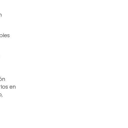
n
bles
a
ión
rlos en
o,