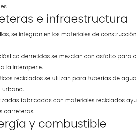
es.
reteras e infraestructura
ellas, se integran en los materiales de construcció
 plástico derretidas se mezclan con asfalto para c
a la intemperie.
ticos reciclados se utilizan para tuberías de agua
a urbana.
orizadas fabricadas con materiales reciclados ay
s carreteras.
Confirma tu edad
ergía y combustible
¿Tienes 18 años o más?