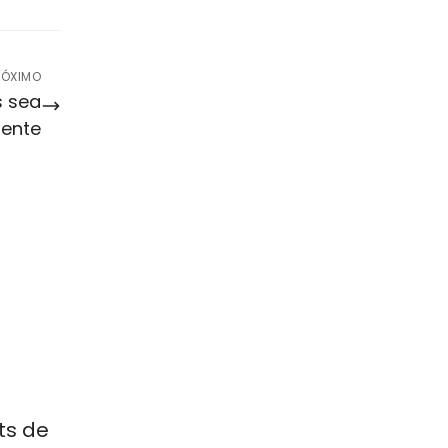
RÓXIMO
s sea
iente
ts de