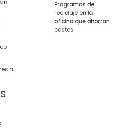
zan
Programas de
reciclaje en la
oficina que ahorran
a
costes
ico
nes a
es
s