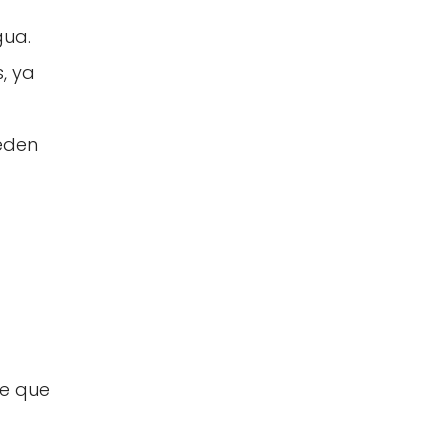
gua.
, ya
eden
de que