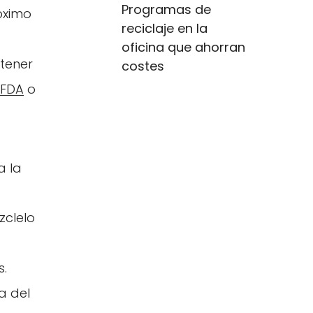
Programas de
óximo
reciclaje en la
oficina que ahorran
 tener
costes
 FDA
o
a la
zclelo
s.
a del