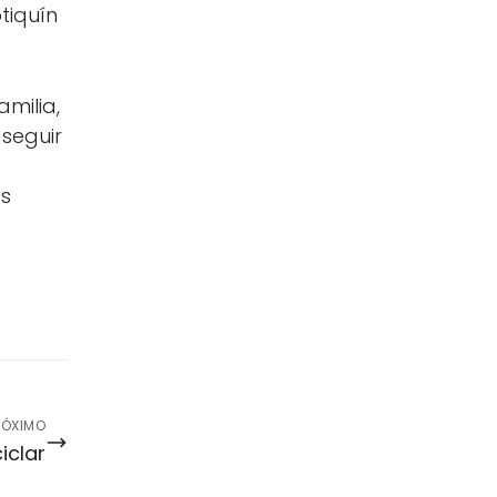
tiquín
milia,
seguir
os
RÓXIMO
iclar