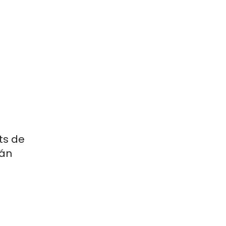
ts de
tán