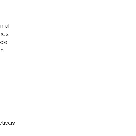
n el
ños.
 del
n.
ticas: