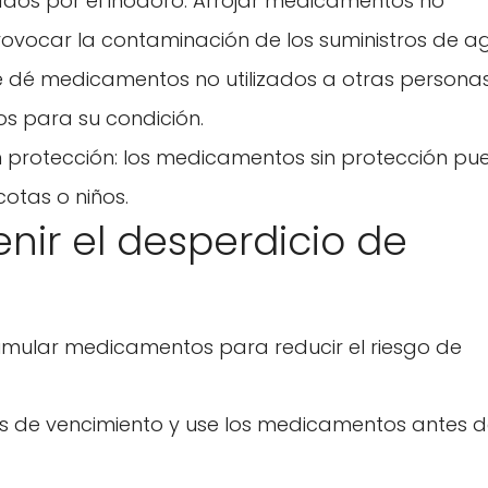
os por el inodoro: Arrojar medicamentos no
vocar la contaminación de los suministros de a
 dé medicamentos no utilizados a otras personas
s para su condición.
n protección: los medicamentos sin protección pu
otas o niños.
nir el desperdicio de
umular medicamentos para reducir el riesgo de
Confirma tu edad
¿Tienes 18 años o más?
has de vencimiento y use los medicamentos antes 
No, no lo soy.
Sí, lo soy