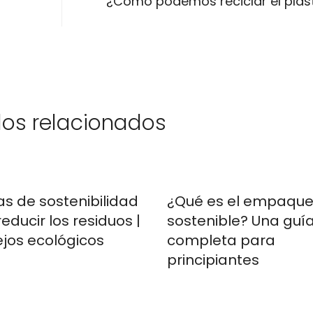
¿Cómo podemos reciclar el plás
los relacionados
as de sostenibilidad
¿Qué es el empaqu
educir los residuos |
sostenible? Una guí
jos ecológicos
completa para
principiantes