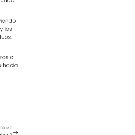
egunda
viendo
y los
duos.
tros a
o hacia
RÓXIMO