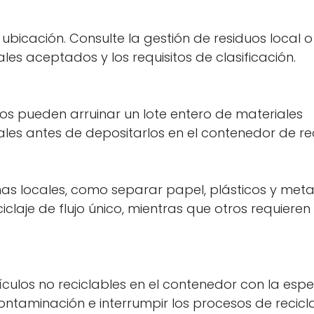
bicación. Consulte la gestión de residuos local o e
es aceptados y los requisitos de clasificación.
s pueden arruinar un lote entero de materiales
ales antes de depositarlos en el contenedor de rec
mas locales, como separar papel, plásticos y meta
laje de flujo único, mientras que otros requieren
Confirma tu edad
rtículos no reciclables en el contenedor con la es
ontaminación e interrumpir los procesos de recicla
¿Tienes 18 años o más?