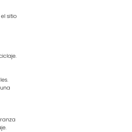
l sitio
iclaje.
les.
 una
peranza
je.