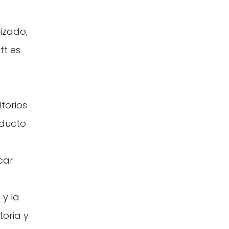
izado,
ft es
torios
oducto
e
car
 y la
toria y