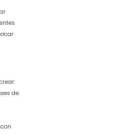
ar
rentes
ricar
 crear
ases de
 con