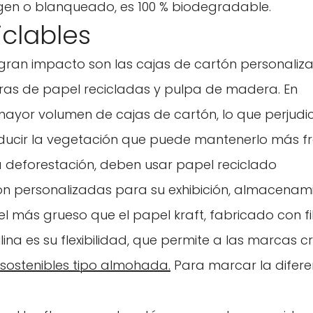
irgen o blanqueado, es 100 % biodegradable.
iclables
gran impacto son las cajas de cartón personaliz
ras de papel recicladas y pulpa de madera. En
mayor volumen de cajas de cartón, lo que perjudi
ducir la vegetación que puede mantenerlo más fr
a deforestación, deben usar papel reciclado
tón personalizadas para su exhibición, almacenam
pel más grueso que el papel kraft, fabricado con f
lina es su flexibilidad, que permite a las marcas c
sostenibles tipo almohada.
Para marcar la difere
Confirma tu edad
¿Tienes 18 años o más?