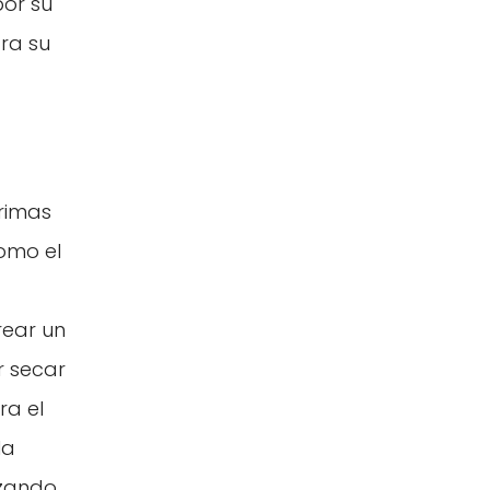
por su
ra su
rimas
como el
rear un
r secar
ra el
la
izando