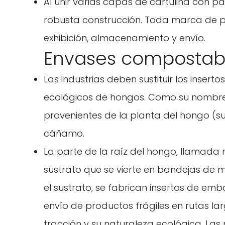
Al unir varias capas de cartulina con pa
robusta construcción. Toda marca de p
exhibición, almacenamiento y envío.
Envases compostab
Las industrias deben sustituir los inserto
ecológicos de hongos. Como su nombre i
provenientes de la planta del hongo (s
cáñamo.
La parte de la raíz del hongo, llamada
sustrato que se vierte en bandejas de 
el sustrato, se fabrican insertos de emb
envío de productos frágiles en rutas larg
tracción y su naturaleza ecológica. La