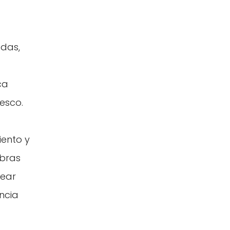
adas,
ca
esco.
iento y
ibras
rear
ncia