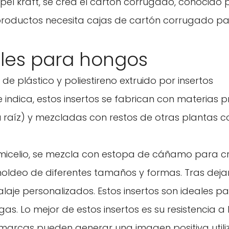
pel kraft, se crea el cartón corrugado, conocido 
roductos necesita cajas de cartón corrugado pa
No, no lo soy.
Sí, lo soy
les para hongos
s de plástico y poliestireno extruido por insertos
ndica, estos insertos se fabrican con materias p
u raíz) y mezcladas con restos de otras plantas 
 micelio, se mezcla con estopa de cáñamo para c
moldeo de diferentes tamaños y formas. Tras deja
alaje personalizados. Estos insertos son ideales pa
as. Lo mejor de estos insertos es su resistencia a 
s marcas pueden generar una imagen positiva util