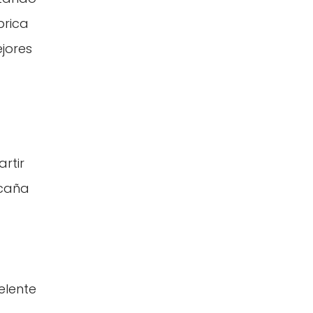
brica
ejores
rtir
 caña
elente