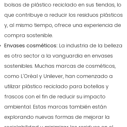
bolsas de plástico reciclado en sus tiendas, lo
que contribuye a reducir los residuos plásticos
y, al mismo tiempo, ofrece una experiencia de
compra sostenible.
Envases cosméticos:
La industria de la belleza
es otro sector a la vanguardia en envases
sostenibles. Muchas marcas de cosméticos,
Confirma tu edad
como L'Oréal y Unilever, han comenzado a
utilizar plástico reciclado para botellas y
¿Tienes 18 años o más?
frascos con el fin de reducir su impacto
No, no lo soy.
Sí, lo soy
ambiental. Estas marcas también están
explorando nuevas formas de mejorar la