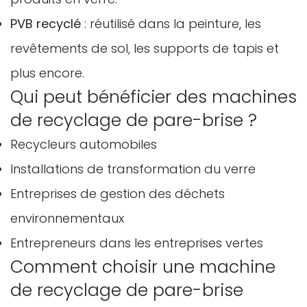
PVB recyclé
: réutilisé dans la peinture, les
revêtements de sol, les supports de tapis et
plus encore.
Qui peut bénéficier des machines
de recyclage de pare-brise ?
Confirmez votre âge
Recycleurs automobiles
Installations de transformation du verre
Avez-vous 18 ans ou plus?
Entreprises de gestion des déchets
Non, je ne le suis pas
Oui je suis
environnementaux
Entrepreneurs dans les entreprises vertes
Comment choisir une machine
de recyclage de pare-brise