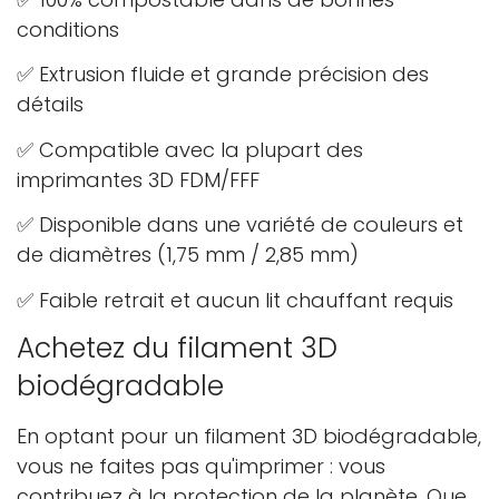
conditions
✅ Extrusion fluide et grande précision des
détails
✅ Compatible avec la plupart des
Confirmez votre âge
imprimantes 3D FDM/FFF
Avez-vous 18 ans ou plus?
✅ Disponible dans une variété de couleurs et
de diamètres (1,75 mm / 2,85 mm)
Non, je ne le suis pas
Oui je suis
✅ Faible retrait et aucun lit chauffant requis
Achetez du filament 3D
biodégradable
En optant pour un filament 3D biodégradable,
vous ne faites pas qu'imprimer : vous
contribuez à la protection de la planète. Que