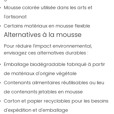
Mousse colorée utilisée dans les arts et
l'artisanat
Certains matériaux en mousse flexible
Alternatives à la mousse
Confirmez votre âge
Pour réduire l’impact environnemental,
envisagez ces alternatives durables :
Avez-vous 18 ans ou plus?
Emballage biodégradable fabriqué à partir
Non, je ne le suis pas
Oui je suis
de matériaux d'origine végétale
Contenants alimentaires réutilisables au lieu
de contenants jetables en mousse
Carton et papier recyclables pour les besoins
d'expédition et d'emballage