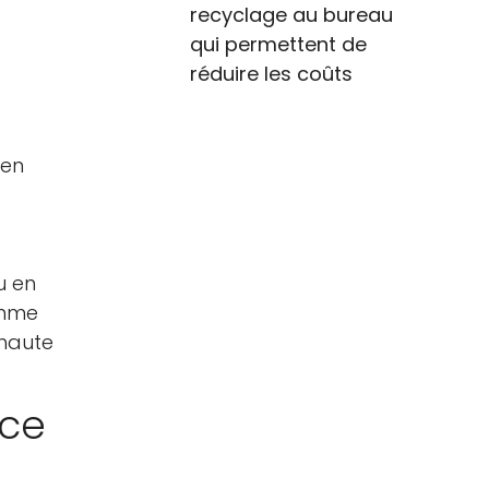
recyclage au bureau
qui permettent de
réduire les coûts
 en
u en
omme
 haute
ace