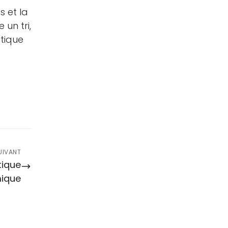
s et la
un tri,
stique
UIVANT
tique
ique