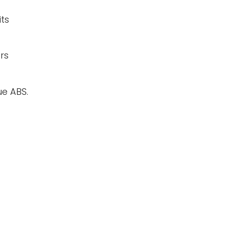
its
rs
ue ABS.