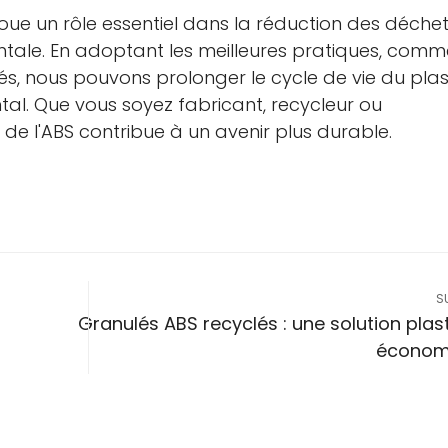
oue un rôle essentiel dans la réduction des déchet
tale. En adoptant les meilleures pratiques, comme 
Confirmez votre âge
s, nous pouvons prolonger le cycle de vie du pla
al. Que vous soyez fabricant, recycleur ou
Avez-vous 18 ans ou plus?
e l'ABS contribue à un avenir plus durable.
Non, je ne le suis pas
Oui je suis
S
Granulés ABS recyclés : une solution plas
économ