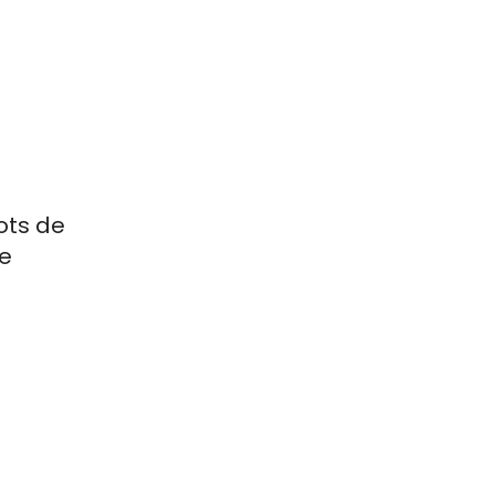
ots de
le