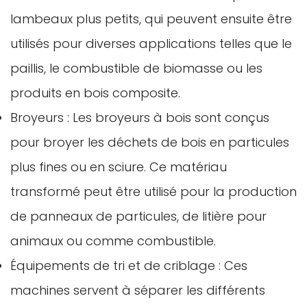
lambeaux plus petits, qui peuvent ensuite être
utilisés pour diverses applications telles que le
paillis, le combustible de biomasse ou les
Confirmez votre âge
produits en bois composite.
Avez-vous 18 ans ou plus?
Broyeurs : Les broyeurs à bois sont conçus
pour broyer les déchets de bois en particules
Non, je ne le suis pas
Oui je suis
plus fines ou en sciure. Ce matériau
transformé peut être utilisé pour la production
de panneaux de particules, de litière pour
animaux ou comme combustible.
Équipements de tri et de criblage : Ces
machines servent à séparer les différents