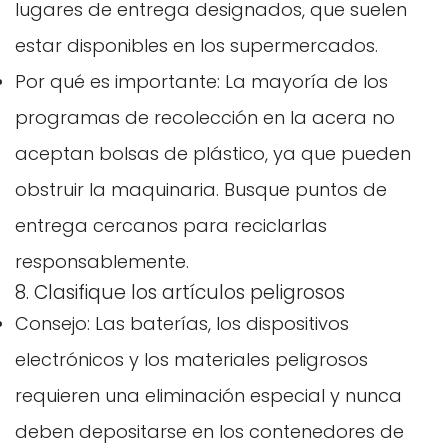
lugares de entrega designados, que suelen
estar disponibles en los supermercados.
Por qué es importante: La mayoría de los
programas de recolección en la acera no
aceptan bolsas de plástico, ya que pueden
obstruir la maquinaria. Busque puntos de
Confirma tu edad
entrega cercanos para reciclarlas
responsablemente.
¿Tienes 18 años o más?
8. Clasifique los artículos peligrosos
Consejo: Las baterías, los dispositivos
No, no lo soy.
Sí, lo soy
electrónicos y los materiales peligrosos
requieren una eliminación especial y nunca
deben depositarse en los contenedores de