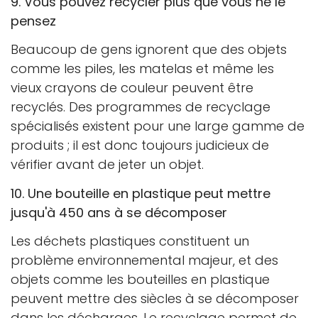
Confirmez votre âge
9. Vous pouvez recycler plus que vous ne le
pensez
Avez-vous 18 ans ou plus?
Beaucoup de gens ignorent que des objets
comme les piles, les matelas et même les
Non, je ne le suis pas
Oui je suis
vieux crayons de couleur peuvent être
recyclés. Des programmes de recyclage
spécialisés existent pour une large gamme de
produits ; il est donc toujours judicieux de
vérifier avant de jeter un objet.
10. Une bouteille en plastique peut mettre
jusqu'à 450 ans à se décomposer
Les déchets plastiques constituent un
problème environnemental majeur, et des
objets comme les bouteilles en plastique
peuvent mettre des siècles à se décomposer
dans les décharges. Le recyclage permet de