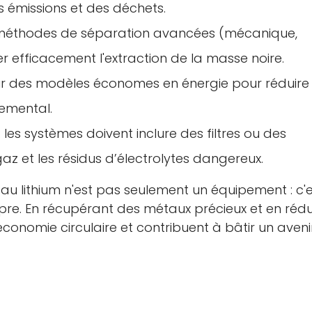
es émissions et des déchets.
es méthodes de séparation avancées (mécanique,
Non, je ne le suis pas
Oui je suis
r efficacement l'extraction de la masse noire.
r des modèles économes en énergie pour réduire 
nemental.
: les systèmes doivent inclure des filtres ou des
az et les résidus d’électrolytes dangereux.
u lithium n'est pas seulement un équipement : c'e
opre. En récupérant des métaux précieux et en réd
économie circulaire et contribuent à bâtir un aveni