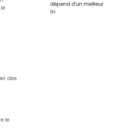
dépend d'un meilleur
 le
tri
ier des
e le