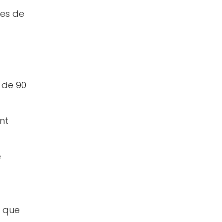
pes de
 de 90
nt
e
s que