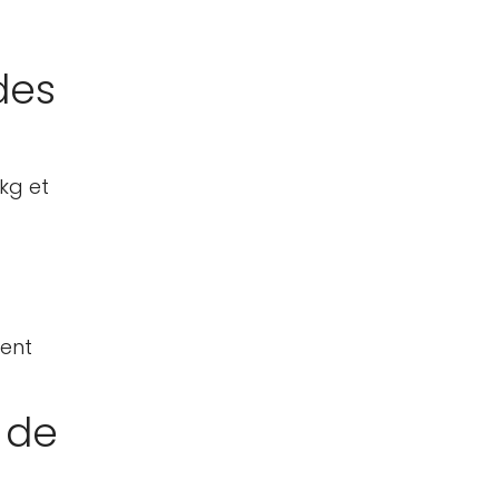
des
kg et
vent
 de