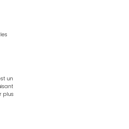
les
st un
uisant
r plus