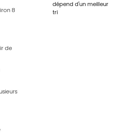
dépend d'un meilleur
iron 8
tri
ir de
a
usieurs
e