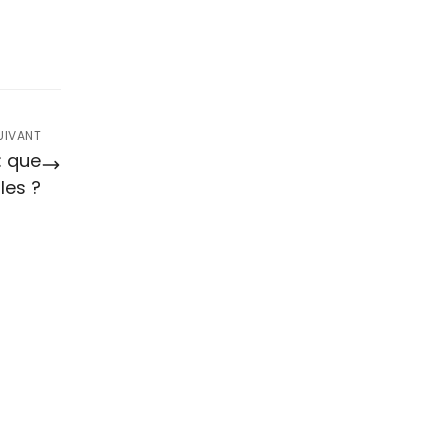
UIVANT
: que
les ?