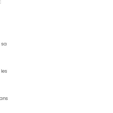
t
 sa
 les
sans