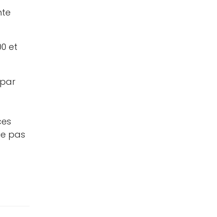
nte
00 et
 par
ces
ie pas