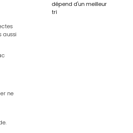
dépend d'un meilleur
tri
ectes
 aussi
ac
ter ne
de.