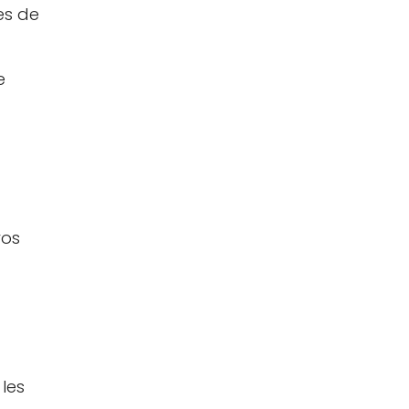
es de
e
vos
 les