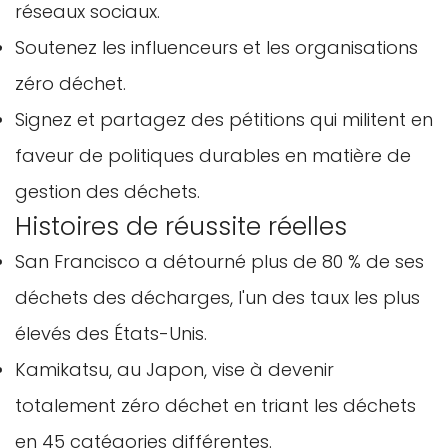
réseaux sociaux.
Soutenez les influenceurs et les organisations
zéro déchet.
Signez et partagez des pétitions qui militent en
Confirmez votre âge
faveur de politiques durables en matière de
Avez-vous 18 ans ou plus?
gestion des déchets.
Histoires de réussite réelles
Non, je ne le suis pas
Oui je suis
San Francisco a détourné plus de 80 % de ses
déchets des décharges, l'un des taux les plus
élevés des États-Unis.
Kamikatsu, au Japon, vise à devenir
totalement zéro déchet en triant les déchets
en 45 catégories différentes.