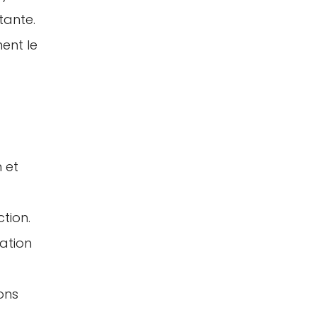
tante.
ent le
 et
tion.
cation
ons