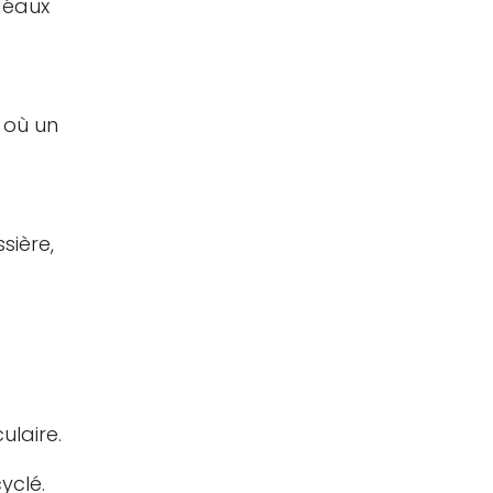
déaux
 où un
sière,
ulaire.
yclé.