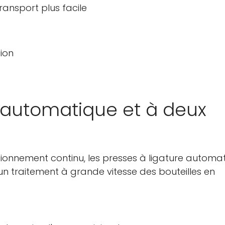
ransport plus facile
Non, je ne le suis pas
Oui je suis
ion
e automatique et à deux
ctionnement continu, les presses à ligature automa
un traitement à grande vitesse des bouteilles en