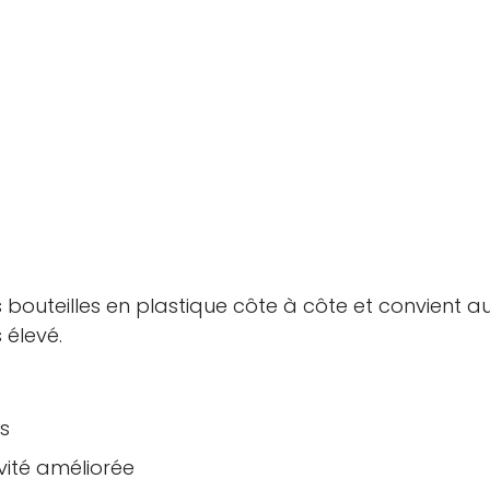
s bouteilles en plastique côte à côte et convient a
 élevé.
Confirmez votre âge
s
vité améliorée
Avez-vous 18 ans ou plus?