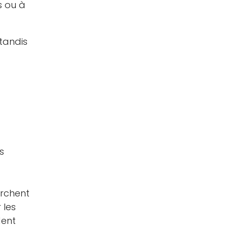
s ou à
tandis
s
s
erchent
 les
dent